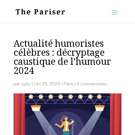
Actualité humoristes
célèbres : décryptage
caustique de l’humour
2024
par
yqikz
|
Oct 25, 2025
|
Paris
|
0 commentaires