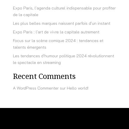
Expo Paris, l’agenda culturel indispensable pour profiter
de la capitale
Les plus belles marques naissent parfois d’un instant
Expo Paris : l’art de vivre la capitale autrement
Focus sur la scène comique 2024 : tendances et
talents émergents
Les tendances d’humour politique 2024 révolutionnent
le spectacle en streaming
Recent Comments
A WordPress Commenter
sur
Hello world!