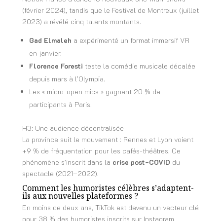
(février 2024), tandis que le Festival de Montreux (juillet
2023) a révélé cinq talents montants.
Gad Elmaleh
a expérimenté un format immersif VR
en janvier.
Florence Foresti
teste la comédie musicale décalée
depuis mars à l’Olympia.
Les « micro-open mics » gagnent 20 % de
participants à Paris.
H3: Une audience décentralisée
La province suit le mouvement : Rennes et Lyon voient
+9 % de fréquentation pour les cafés-théâtres. Ce
phénomène s’inscrit dans la
crise post-COVID
du
spectacle (2021–2022).
Comment les humoristes célèbres s’adaptent-
ils aux nouvelles plateformes ?
En moins de deux ans, TikTok est devenu un vecteur clé
pour 38 % des humoristes inscrits sur Instagram